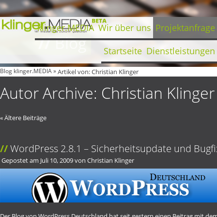
klinger.MEDIA
Wir über uns
Projektanfrage
//
Blog
Startseite
Dienstleistungen
Blog klinger.MEDIA
»
Artikel von: Christian Klinger
Autor Archive:
Christian Klinger
«
Ältere Beiträge
WordPress 2.8.1 – Sicherheitsupdate und Bugfi
Gepostet am
Juli 10, 2009
von
Christian Klinger
Der Blog von WordPress Deutschland hat seit gestern einen Beitrag mit de