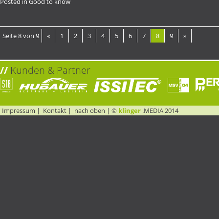
Posted in
Good to know
Seite 8 von 9
«
1
2
3
4
5
6
7
8
9
»
//
Kunden & Partner
Impressum
|
Kontakt
|
nach oben
| ©
klinger
.MEDIA 2014