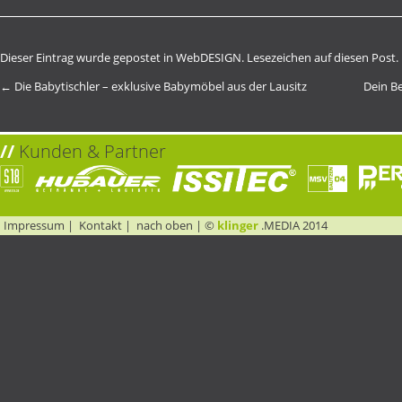
Dieser Eintrag wurde gepostet in
WebDESIGN
. Lesezeichen auf diesen
Post
.
←
Die Babytischler – exklusive Babymöbel aus der Lausitz
Dein B
//
Kunden & Partner
Impressum
|
Kontakt
|
nach oben
| ©
klinger
.MEDIA 2014