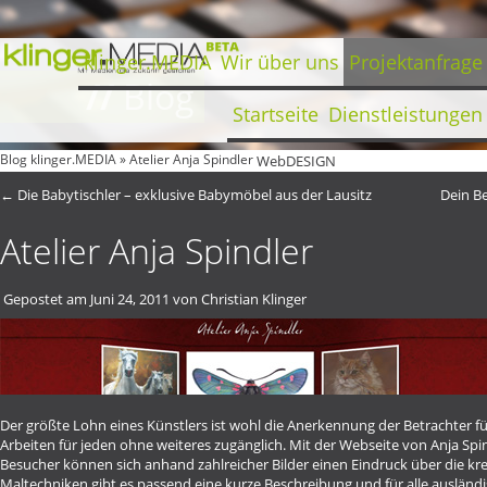
klinger.MEDIA
Wir über uns
Projektanfrage
//
Blog
Startseite
Dienstleistungen
Blog klinger.MEDIA
»
Atelier Anja Spindler
WebDESIGN
←
Die Babytischler – exklusive Babymöbel aus der Lausitz
Dein B
Atelier Anja Spindler
Gepostet am
Juni 24, 2011
von
Christian Klinger
Der größte Lohn eines Künstlers ist wohl die Anerkennung der Betrachter für
Arbeiten für jeden ohne weiteres zugänglich. Mit der Webseite von Anja Spin
Besucher können sich anhand zahlreicher Bilder einen Eindruck über die kre
Maltechniken gibt es passend eine kurze Beschreibung und für alle ausländis