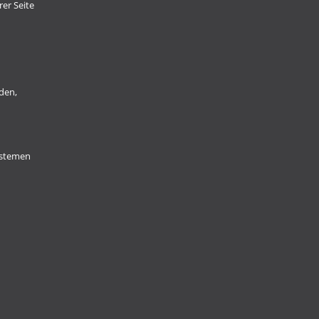
er Seite
den,
Systemen