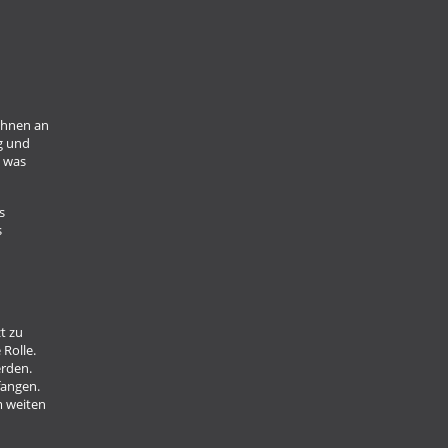
 Ihnen an
g und
, was
s
s
t zu
 Rolle.
erden.
fangen.
m weiten