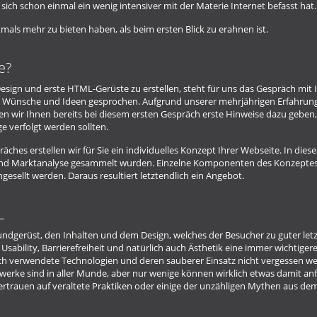
sich schon einmal ein wenig intensiver mit der Materie Internet befasst hat.
mals mehr zu bieten haben, als beim ersten Blick zu erahnen ist.
e?
esign und erste HTML-Gerüste zu erstellen, steht für uns das Gespräch mit
Ihre Wünsche und Ideen gesprochen. Aufgrund unserer mehrjährigen Erfahrun
 wir Ihnen bereits bei diesem ersten Gespräch erste Hinweise dazu geben
e verfolgt werden sollten.
hes erstellen wir für Sie ein individuelles Konzept Ihrer Webseite. In diese
he und Marktanalyse gesammelt wurden. Einzelne Komponenten des Konzepte
ellt werden. Daraus resultiert letztendlich ein Angebot.
L
ndgerüst, den Inhalten und dem Design, welches der Besucher zu guter letz
sability, Barrierefreiheit und natürlich auch Ästhetik eine immer wichtigere
ch verwendete Technologien und deren sauberer Einsatz nicht vergessen w
rke sind in aller Munde, aber nur wenige können wirklich etwas damit an
vertrauen auf veraltete Praktiken oder einige der unzähligen Mythen aus de