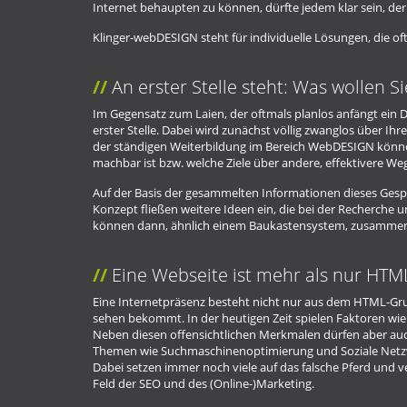
Internet behaupten zu können, dürfte jedem klar sein, der 
Klinger-webDESIGN steht für individuelle Lösungen, die oft
An erster Stelle steht: Was wollen Si
Im Gegensatz zum Laien, der oftmals planlos anfängt ein D
erster Stelle. Dabei wird zunächst völlig zwanglos über 
der ständigen Weiterbildung im Bereich WebDESIGN können
machbar ist bzw. welche Ziele über andere, effektivere Weg
Auf der Basis der gesammelten Informationen dieses Gespräc
Konzept fließen weitere Ideen ein, die bei der Recherc
können dann, ähnlich einem Baukastensystem, zusammenges
Eine Webseite ist mehr als nur HTM
Eine Internetpräsenz besteht nicht nur aus dem HTML-Gru
sehen bekommt. In der heutigen Zeit spielen Faktoren wie U
Neben diesen offensichtlichen Merkmalen dürfen aber au
Themen wie Suchmaschinenoptimierung und Soziale Netzwe
Dabei setzen immer noch viele auf das falsche Pferd und 
Feld der SEO und des (Online-)Marketing.