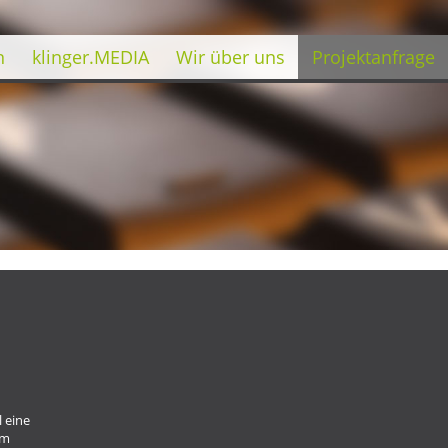
n
klinger.MEDIA
Wir über uns
Projektanfrage
 eine
im